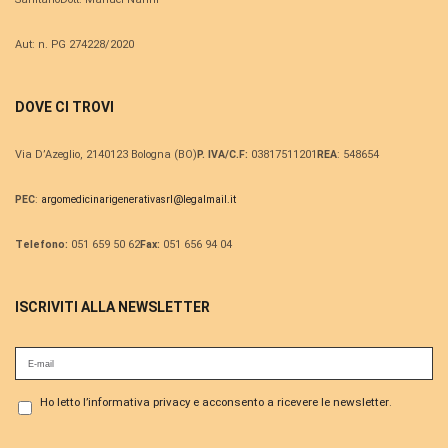
Aut: n. PG 274228/2020
DOVE CI TROVI
Via D’Azeglio, 21
40123 Bologna (BO)
P. IVA/C.F:
03817511201
REA
: 548654
PEC
:
argomedicinarigenerativasrl@
legalmail.it
Telefono:
051 659 50 62
Fax:
051 656 94 04
ISCRIVITI ALLA NEWSLETTER
Ho letto l’informativa privacy e acconsento a ricevere le newsletter
.