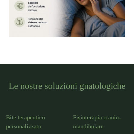
Le nostre soluzioni gnatologiche
Bite terapeutico
Fisioterapia cranio-
personalizzato
mandibolare