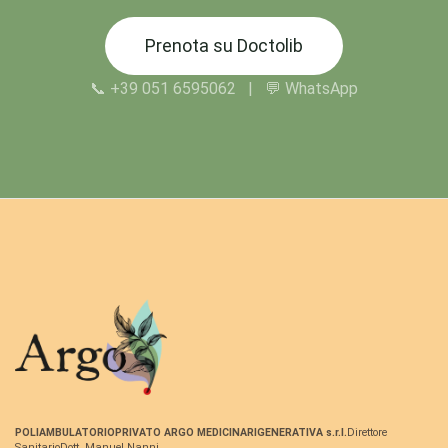
Prenota su Doctolib
📞 +39 051 6595062 | 💬 WhatsApp
POLIAMBULATORIO
PRIVATO ARGO MEDICINA
RIGENERATIVA s.r.l.
Direttore
Sanitario
Dott. Manuel Nanni