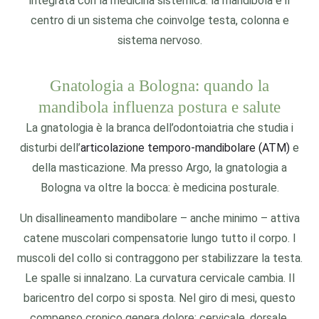
integrata con la medicina sistemica: la mandibola è il
centro di un sistema che coinvolge testa, colonna e
sistema nervoso.
Gnatologia a Bologna: quando la
mandibola influenza postura e salute
La gnatologia è la branca dell’odontoiatria che studia i
disturbi dell’
articolazione temporo-mandibolare (ATM)
e
della masticazione. Ma presso Argo, la gnatologia a
Bologna va oltre la bocca: è medicina posturale.
Un disallineamento mandibolare – anche minimo – attiva
catene muscolari compensatorie lungo tutto il corpo. I
muscoli del collo si contraggono per stabilizzare la testa.
Le spalle si innalzano. La curvatura cervicale cambia. Il
baricentro del corpo si sposta. Nel giro di mesi, questo
compenso cronico genera dolore: cervicale, dorsale,